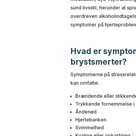
sund livsstil, herunder at sp
overdreven alkoholindtagels
symptomer på hjerteproblem
Hvad er symptom
brystsmerter?
Symptomerne på stressrelate
kan omfatte:
Brændende eller stikkende
Trykkende fornemmelse i 
Åndenød
Hjertebanken
Svimmelhed
Kvalme eller opkastning