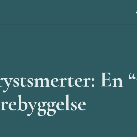
rystsmerter: En 
orebyggelse