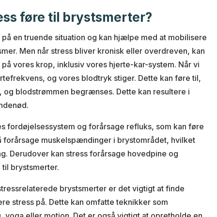
ss føre til brystsmerter?
on på en truende situation og kan hjælpe med at mobilisere
er. Men når stress bliver kronisk eller overdreven, kan
 på vores krop, inklusiv vores hjerte-kar-system. Når vi
tefrekvens, og vores blodtryk stiger. Dette kan føre til,
, og blodstrømmen begrænses. Dette kan resultere i
åndenød.
es fordøjelsessystem og forårsage refluks, som kan føre
så forårsage muskelspændinger i brystområdet, hvilket
hag. Derudover kan stress forårsage hovedpine og
il brystsmerter.
stressrelaterede brystsmerter er det vigtigt at finde
re stress på. Dette kan omfatte teknikker som
, yoga eller motion. Det er også vigtigt at opretholde en