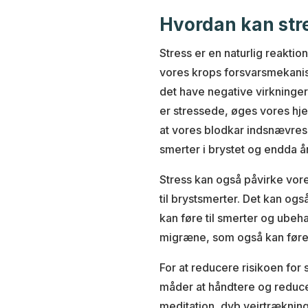
Hvordan kan stre
Stress er en naturlig reakti
vores krops forsvarsmekanism
det have negative virkninger
er stressede, øges vores hjer
at vores blodkar indsnævres
smerter i brystet og endda 
Stress kan også påvirke vor
til brystsmerter. Det kan og
kan føre til smerter og ube
migræne, som også kan føre t
For at reducere risikoen for 
måder at håndtere og reduce
meditation, dyb vejrtrækning