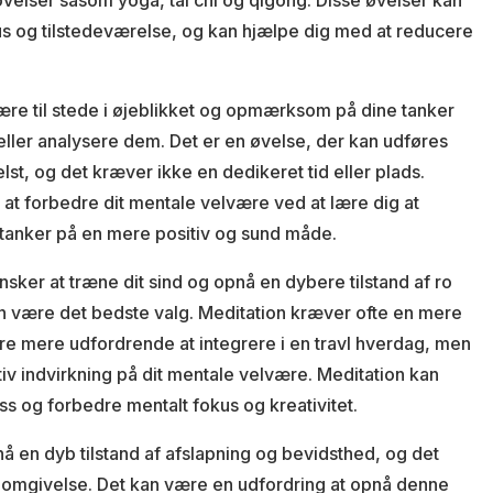
velser såsom yoga, tai chi og qigong. Disse øvelser kan
s og tilstedeværelse, og kan hjælpe dig med at reducere
ære til stede i øjeblikket og opmærksom på dine tanker
ller analysere dem. Det er en øvelse, der kan udføres
st, og det kræver ikke en dedikeret tid eller plads.
at forbedre dit mentale velvære ved at lære dig at
 tanker på en mere positiv og sund måde.
nsker at træne dit sind og opnå en dybere tilstand af ro
on være det bedste valg. Meditation kræver ofte en mere
re mere udfordrende at integrere i en travl hverdag, men
iv indvirkning på dit mentale velvære. Meditation kan
s og forbedre mentalt fokus og kreativitet.
å en dyb tilstand af afslapning og bevidsthed, og det
le omgivelse. Det kan være en udfordring at opnå denne