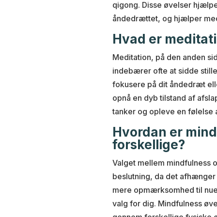
qigong. Disse øvelser hjæl
åndedrættet, og hjælper med
Hvad er meditat
Meditation, på den anden sid
indebærer ofte at sidde still
fokusere på dit åndedræt el
opnå en dyb tilstand af afsl
tanker og opleve en følelse a
Hvordan er mind
forskellige?
Valget mellem mindfulness o
beslutning, da det afhænger 
mere opmærksomhed til nuet
valg for dig. Mindfulness øve