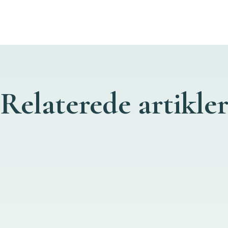
Relaterede artikle
ning på vores mentale og fysiske helbred, men heldigvis er der e
s baseret stressreduktion (MBSR). MBSR er en holistisk og eviden