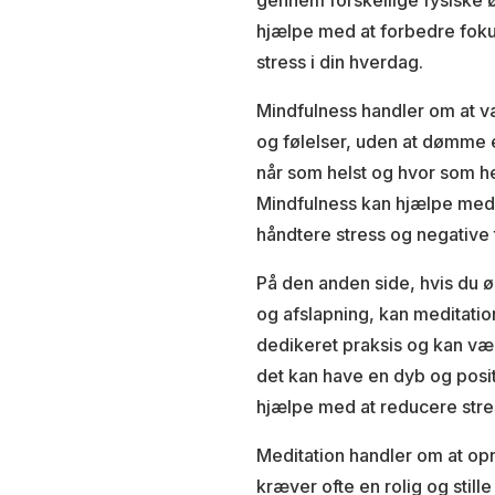
gennem forskellige fysiske ø
hjælpe med at forbedre foku
stress i din hverdag.
Mindfulness handler om at v
og følelser, uden at dømme e
når som helst og hvor som hel
Mindfulness kan hjælpe med 
håndtere stress og negative
På den anden side, hvis du ø
og afslapning, kan meditati
dedikeret praksis og kan væ
det kan have en dyb og posit
hjælpe med at reducere stres
Meditation handler om at opn
kræver ofte en rolig og stil