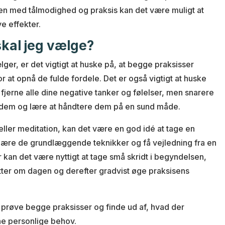
 men med tålmodighed og praksis kan det være muligt at
e effekter.
skal jeg vælge?
ger, er det vigtigt at huske på, at begge praksisser
r at opnå de fulde fordele. Det er også vigtigt at huske
 fjerne alle dine negative tanker og følelser, men snarere
em og lære at håndtere dem på en sund måde.
 eller meditation, kan det være en god idé at tage en
 lære de grundlæggende teknikker og få vejledning fra en
r kan det være nyttigt at tage små skridt i begyndelsen,
tter om dagen og derefter gradvist øge praksisens
at prøve begge praksisser og finde ud af, hvad der
ne personlige behov.