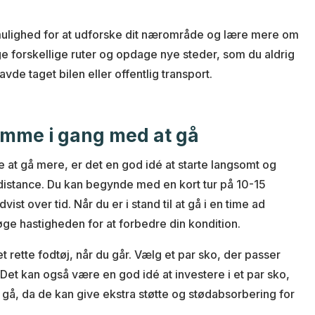
mulighed for at udforske dit nærområde og lære mere om
age forskellige ruter og opdage nye steder, som du aldrig
vde taget bilen eller offentlig transport.
mme i gang med at gå
 at gå mere, er det en god idé at starte langsomt og
distance. Du kan begynde med en kort tur på 10-15
ist over tid. Når du er i stand til at gå i en time ad
ge hastigheden for at forbedre din kondition.
et rette fodtøj, når du går. Vælg et par sko, der passer
 Det kan også være en god idé at investere i et par sko,
at gå, da de kan give ekstra støtte og stødabsorbering for