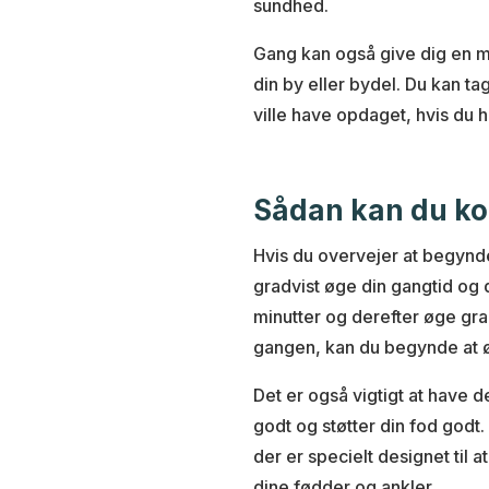
sundhed.
Gang kan også give dig en 
din by eller bydel. Du kan t
ville have opdaget, hvis du ha
Sådan kan du ko
Hvis du overvejer at begynde
gradvist øge din gangtid og 
minutter og derefter øge gradv
gangen, kan du begynde at ø
Det er også vigtigt at have d
godt og støtter din fod godt.
der er specielt designet til 
dine fødder og ankler.