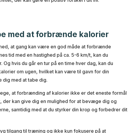
itet, der kan gøre en positiv forskel i dit liv.
pe med at forbrænde kalorier
hed, at gang kan være en god måde at forbrænde
imes tid med en hastighed på ca. 5-6 km/t, kan du
r. Og hvis du går en tur på en time hver dag, kan du
orier om ugen, hvilket kan være til gavn for din
 dig med at tabe dig.
rege, at forbrænding af kalorier ikke er det eneste formål
t, der kan give dig en mulighed for at bevæge dig og
rne, samtidig med at du styrker din krop og forbedrer dit
yg tilgang til træning og ikke kun fokusere på at