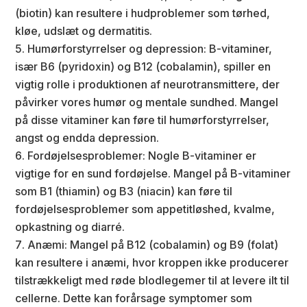
(biotin) kan resultere i hudproblemer som tørhed,
kløe, udslæt og dermatitis.
Humørforstyrrelser og depression: B-vitaminer,
især B6 (pyridoxin) og B12 (cobalamin), spiller en
vigtig rolle i produktionen af neurotransmittere, der
påvirker vores humør og mentale sundhed. Mangel
på disse vitaminer kan føre til humørforstyrrelser,
angst og endda depression.
Fordøjelsesproblemer: Nogle B-vitaminer er
vigtige for en sund fordøjelse. Mangel på B-vitaminer
som B1 (thiamin) og B3 (niacin) kan føre til
fordøjelsesproblemer som appetitløshed, kvalme,
opkastning og diarré.
Anæmi: Mangel på B12 (cobalamin) og B9 (folat)
kan resultere i anæmi, hvor kroppen ikke producerer
tilstrækkeligt med røde blodlegemer til at levere ilt til
cellerne. Dette kan forårsage symptomer som