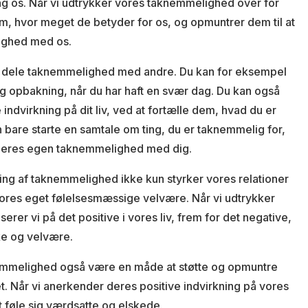
ng os. Når vi udtrykker vores taknemmelighed over for
dem, hvor meget de betyder for os, og opmuntrer dem til at
ighed med os.
 dele taknemmelighed med andre. Du kan for eksempel
g opbakning, når du har haft en svær dag. Du kan også
indvirkning på dit liv, ved at fortælle dem, hvad du er
n bare starte en samtale om ting, du er taknemmelig for,
 deres egen taknemmelighed med dig.
eling af taknemmelighed ikke kun styrker vores relationer
vores eget følelsesmæssige velvære. Når vi udtrykker
er vi på det positive i vores liv, frem for det negative,
ke og velvære.
emmelighed også være en måde at støtte og opmuntre
et. Når vi anerkender deres positive indvirkning på vores
t føle sig værdsatte og elskede.