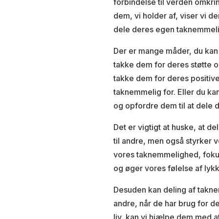
forbindelse til verden omkri
dem, vi holder af, viser vi 
dele deres egen taknemmel
Der er mange måder, du kan
takke dem for deres støtte o
takke dem for deres positive 
taknemmelig for. Eller du ka
og opfordre dem til at dele
Det er vigtigt at huske, at d
til andre, men også styrker 
vores taknemmelighed, fokuser
og øger vores følelse af lyk
Desuden kan deling af takn
andre, når de har brug for d
liv, kan vi hjælpe dem med a