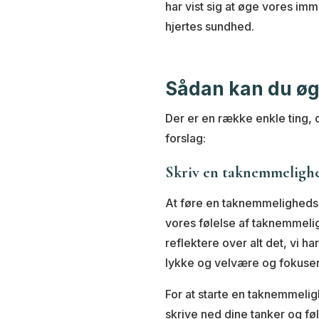
har vist sig at øge vores im
hjertes sundhed.
Sådan kan du ø
Der er en række enkle ting, 
forslag:
Skriv en taknemmeligh
At føre en taknemmeligheds
vores følelse af taknemmelig
reflektere over alt det, vi h
lykke og velvære og fokusere 
For at starte en taknemmelig
skrive ned dine tanker og fø