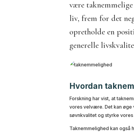
være taknemmelige f
liv, frem for det ne
opretholde en posit
generelle livskvalite
Hvordan taknemm
Forskning har vist, at takne
vores velvære. Det kan øge 
søvnkvalitet og styrke vores 
Taknemmelighed kan også hav