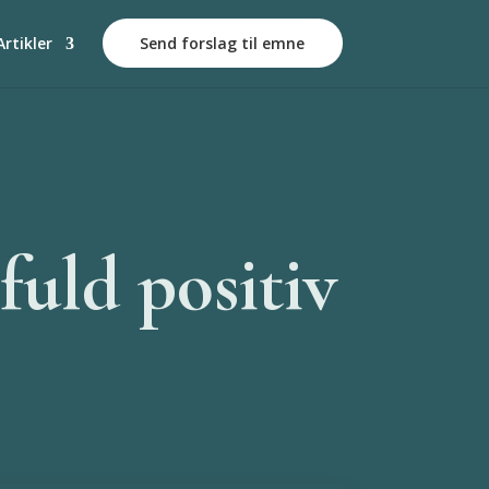
Artikler
Send forslag til emne
uld positiv